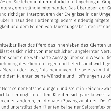
e Wesen. Sie leben in ihrer natürlichen Umgebung in 
interagieren ständig miteinander. Das Überleben der 
 richtigen Interpretieren der Ereignisse in der Umge
über hinaus den Herdenmitgliedern eindeutig mitgetei
eit und dem Fehlen von Täuschungsabsichten ist das P
ittelbar liest das Pferd das Innenleben des Klienten u
 lässt es sich nicht von menschlichen, angelernten Ver
ten somit eine wahrhafte Aussage über sein Wesen. Die
ehmung des Klienten liegen und liefert somit wichtige
 Pferd in der Lage, Entscheidungen, die bereits im Unt
 und dem Klienten seine Wünsche und Hoffnungen zu of
r Herr seiner Entscheidungen und steht in keinem Zwan
itlichkeit ermöglicht es dem Klienten sich ganz bewusst 
um einen anderen, emotionalen Zugang zu öffnen. Der C
 und unterstützt den Klienten bei seiner Selbstreflexion